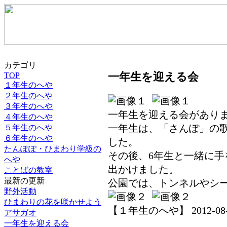
カテゴリ
一年生を迎える会
TOP
１年生のへや
２年生のへや
３年生のへや
一年生を迎える会があり
４年生のへや
一年生は、「さんぽ」の
５年生のへや
６年生のへや
した。
たんぽぽ・ひまわり学級の
その後、6年生と一緒に
へや
出かけました。
ことばの教室
最新の更新
公園では、トンネルやシ
野外活動
ひまわりの花を咲かせよう
【１年生のへや】 2012-08-06
アサガオ
一年生を迎える会