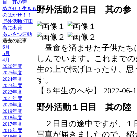
目 其の壱
野外活動２日目 其の参
めざせ！生きも
のはかせ！！
野外活動 江田
島に出発
あいさつ運動
過去の記事
昼食を済ませた子供たち
6月
5月
しんでいます。これまでの
4月
2026年度
生の上で転げ回ったり、思
2025年度
す。
2024年度
2023年度
【５年生のへや】 2022-06-16 1
2022年度
2021年度
2020年度
野外活動１日目 其の陸
2019年度
2018年度
２日目の途中ですが、１
2017年度
2016年度
写真が届きましたので、紹
2015年度