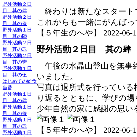
野外活動２日
終わりは新たなスタート
目 其の肆
野外活動２日
これからも一緒にがんばっ
目 其の参
野外活動１日
【５年生のへや】 2022-06-16 1
目 其の陸
野外活動２日
野外活動２日目 其の肆
目 其の弐
野外活動２日
目 其の壱
午後の水晶山登山を無事
野外活動１日
目 其の伍
いました。
はじめての給食
写真は退所式を行っている
当番
野外活動１日
り返るとともに、学びの場
目 其の肆
野外活動１日
少年自然の家に感謝の思い
目 其の参
野外活動１日
目 其の弐
【５年生のへや】 2022-06-16 1
野外活動１日