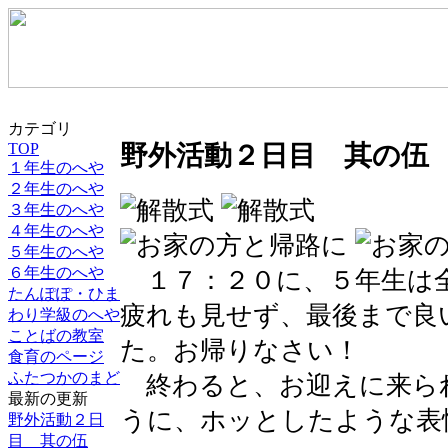
カテゴリ
TOP
野外活動２日目 其の伍
１年生のへや
２年生のへや
３年生のへや
４年生のへや
５年生のへや
６年生のへや
１７：２０に、５年生は
たんぽぽ・ひま
疲れも見せず、最後まで良
わり学級のへや
ことばの教室
た。お帰りなさい！
食育のページ
ふたつかのまど
終わると、お迎えに来ら
最新の更新
うに、ホッとしたような表
野外活動２日
目 其の伍