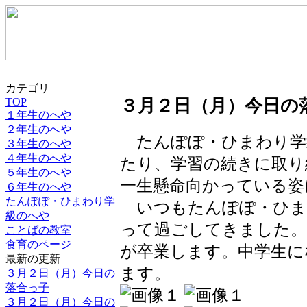
カテゴリ
TOP
３月２日（月）今日の
１年生のへや
２年生のへや
たんぽぽ・ひまわり学
３年生のへや
４年生のへや
たり、学習の続きに取り
５年生のへや
一生懸命向かっている姿
６年生のへや
たんぽぽ・ひまわり学
いつもたんぽぽ・ひま
級のへや
って過ごしてきました。
ことばの教室
食育のページ
が卒業します。中学生に
最新の更新
ます。
３月２日（月）今日の
落合っ子
３月２日（月）今日の