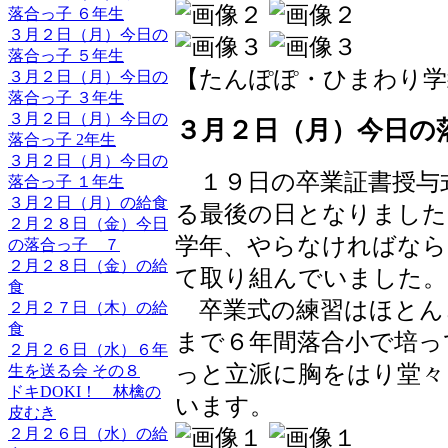
落合っ子 ６年生
３月２日（月）今日の
落合っ子 ５年生
【たんぽぽ・ひまわり学級のへや】
３月２日（月）今日の
落合っ子 ３年生
３月２日（月）今日の
３月２日（月）今日の
落合っ子 2年生
３月２日（月）今日の
１９日の卒業証書授与
落合っ子 １年生
３月２日（月）の給食
る最後の日となりました
２月２８日（金）今日
学年、やらなければなら
の落合っ子 ７
２月２８日（金）の給
て取り組んでいました。
食
卒業式の練習はほとん
２月２７日（木）の給
食
まで６年間落合小で培っ
２月２６日（水）６年
っと立派に胸をはり堂々
生を送る会 その８
ドキDOKI！ 林檎の
います。
皮むき
２月２６日（水）の給