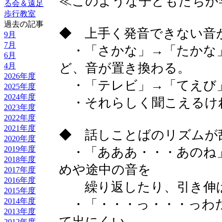
≪このような子どもたちが
る会＆遠足
歩行教室
過去の記事
◆ 上手く発音できない音
9月
7月
・「さかな」→「たかな
6月
ど、音が置き換わる。
4月
2026年度
・「テレビ」→「てえび
2025年度
2024年度
・それらしく聞こえるけ
2023年度
2022年度
2021年度
◆ 話しことばのリズムが
2020年度
2019年度
・「あああ・・・あのね
2018年度
めや途中の音を
2017年度
2016年度
繰り返したり、引き伸ば
2015年度
2014年度
・「・・・っ・・・っわ
2013年度
て出にくい。
2012年度