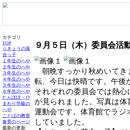
カテゴリ
TOP
９月５日（木）委員会活
☆きょうの落
合っ子
１年生のへや
２年生のへや
朝晩すっかり秋めいてき
３年生のへや
４年生のへや
転、今日は快晴です。午後
５年生のへや
それぞれの委員会では熱心
６年生のへや
たんぽぽ・ひ
が見られました。写真は体
まわり学級の
へや
運動会です。体育館でラジ
ことばの教室
していました。
食育のページ
最新の更新