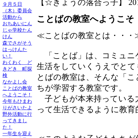
【☆きょうの落合っ子】 2013-09
９月５日
（木）委員会
ことばの教室へようこそ
活動から
おちあいにん
じゃ学校たん
≪ことばの教室とは・・・
けん
森でさがそう
はっけんた
「ことば」は、コミュニ
い！
わくわく ど
生活をしていくうえでとて
きどき 町探
検
とばの教室は、そんな「こ
なかよし会
ちが学習する教室です。
ことばの教室
へようこそ！
子どもが本来持っている
今年もひまわ
りがさいたよ
って生活できるように教育
野外活動に行
ってきまし
た！
一年生を迎え