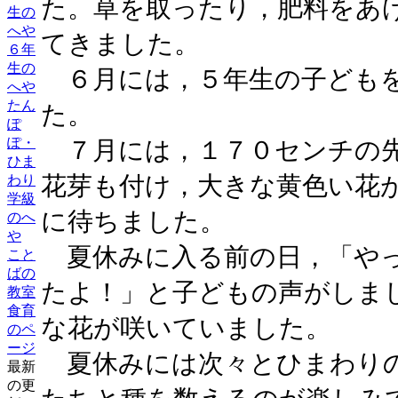
た。草を取ったり，肥料をあ
生の
へや
てきました。
６年
生の
６月には，５年生の子どもを
へや
たん
た。
ぽ
ぽ・
７月には，１７０センチの先
ひま
花芽も付け，大きな黄色い花
わり
学級
に待ちました。
のへ
や
夏休みに入る前の日，「やっ
こと
ばの
たよ！」と子どもの声がしま
教室
食育
な花が咲いていました。
のペ
ージ
夏休みには次々とひまわりの
最新
の更