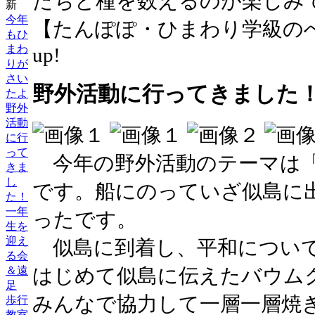
たちと種を数えるのが楽しみ
新
今年
【たんぽぽ・ひまわり学級のへや】 20
もひ
まわ
up!
りが
さい
野外活動に行ってきました
たよ
野外
活動
に行
って
今年の野外活動のテーマは「
きま
し
です。船にのっていざ似島に
た！
一年
ったです。
生を
迎え
似島に到着し、平和について
る会
＆遠
はじめて似島に伝えたバウム
足
みんなで協力して一層一層焼
歩行
教室