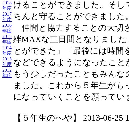
けることができました。そし
2018
年度
2017
ちんと守ることができました
年度
2016
仲間と協力することの大切さ
年度
2015
絆MAXな三日間となりまし
年度
2014
とができた」「最後には時間
年度
2013
などできるようになったこと
年度
2012
もう少しだったこともみんな
年度
ました。これから５年生がも
になっていくことを願ってい
【５年生のへや】 2013-06-25 15: