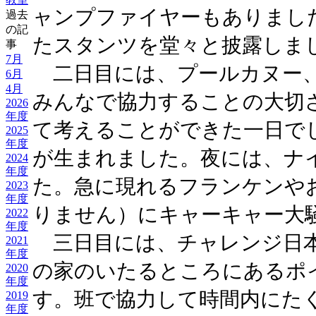
ャンプファイヤーもありまし
過去
の記
たスタンツを堂々と披露しま
事
7月
二日目には、プールカヌー、
6月
4月
みんなで協力することの大切
2026
年度
て考えることができた一日で
2025
年度
が生まれました。夜には、ナ
2024
年度
た。急に現れるフランケンや
2023
年度
りません）にキャーキャー大
2022
年度
三日目には、チャレンジ日本
2021
年度
の家のいたるところにあるポ
2020
年度
す。班で協力して時間内にた
2019
年度