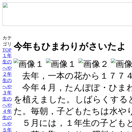
カテ
ゴリ
今年もひまわりがさいたよ
TOP
１年
生の
へや
去年，一本の花から１７７４
２年
生の
今年４月，たんぽぽ・ひまわ
へや
３年
を植えました。しばらくする
生の
へや
た。毎朝，子どもたちは水や
４年
生の
５月には，１年生の子どもと
へや
５年