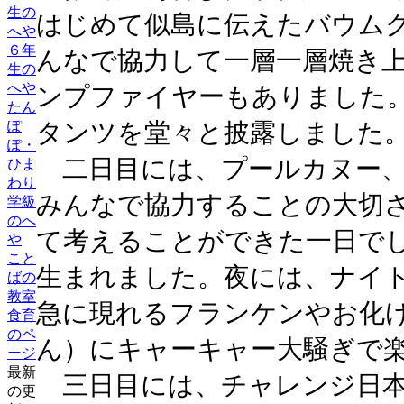
生の
はじめて似島に伝えたバウム
へや
６年
んなで協力して一層一層焼き
生の
へや
ンプファイヤーもありました
たん
タンツを堂々と披露しました
ぽ
ぽ・
二日目には、プールカヌー、
ひま
わり
みんなで協力することの大切
学級
のへ
て考えることができた一日で
や
こと
生まれました。夜には、ナイ
ばの
教室
急に現れるフランケンやお化
食育
のペ
ん）にキャーキャー大騒ぎで
ージ
最新
三日目には、チャレンジ日本
の更