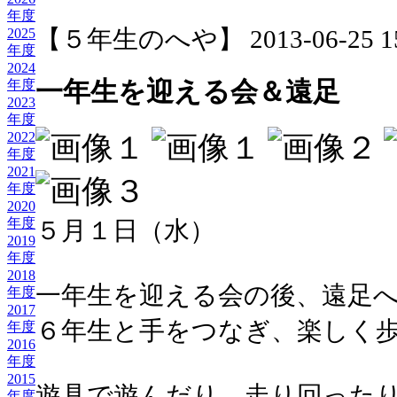
年度
【５年生のへや】 2013-06-25 15:
2025
年度
2024
一年生を迎える会＆遠足
年度
2023
年度
2022
年度
2021
年度
2020
年度
５月１日（水）
2019
年度
2018
一年生を迎える会の後、遠足
年度
2017
６年生と手をつなぎ、楽しく
年度
2016
年度
2015
遊具で遊んだり、走り回った
年度