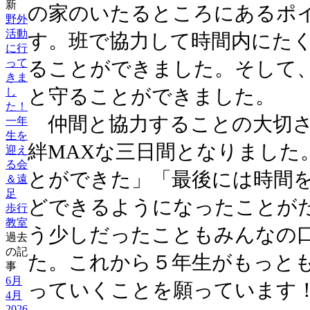
新
の家のいたるところにあるポ
野外
活動
す。班で協力して時間内にた
に行
って
ることができました。そして
きま
と守ることができました。
し
た！
仲間と協力することの大切さ
一年
生を
絆MAXな三日間となりました
迎え
る会
とができた」「最後には時間
＆遠
足
どできるようになったことが
歩行
教室
う少しだったこともみんなの
過去
の記
た。これから５年生がもっとも
事
6月
っていくことを願っています
4月
2026