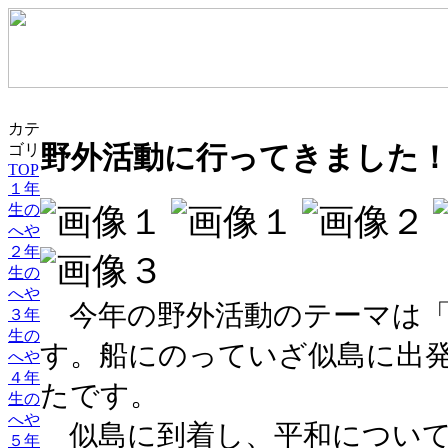
カテ
野外活動に行ってきました
ゴリ
TOP
１年
生の
へや
２年
生の
へや
今年の野外活動のテーマは「
３年
生の
す。船にのっていざ似島に出
へや
４年
たです。
生の
へや
似島に到着し、平和について
５年