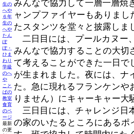
みんなで協力して一層一層焼
生の
へや
ャンプファイヤーもありまし
６年
生の
たスタンツを堂々と披露しま
へや
たん
二日目には、プールカヌー、
ぽ
ぽ・
みんなで協力することの大切
ひま
て考えることができた一日で
わり
学級
が生まれました。夜には、ナ
のへ
や
た。急に現れるフランケンや
こと
ばの
りません）にキャーキャー大
教室
食育
三日目には、チャレンジ日本
のペ
ージ
の家のいたるところにあるポ
最新
の更