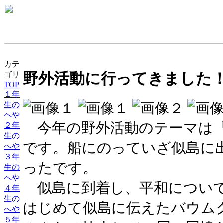
カテ
ゴリ
野外活動に行ってきました
TOP
１年
生の
へや
今年の野外活動のテーマは「
２年
生の
です。船にのっていざ似島に
へや
３年
ったです。
生の
へや
似島に到着し、平和について
４年
生の
はじめて似島に伝えたバウム
へや
５年