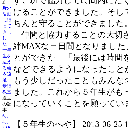
す。班で協力して時間内にた
新
野外
けることができました。そし
活動
に行
ちんと守ることができました
って
きま
仲間と協力することの大切さ
し
絆MAXな三日間となりまし
た！
一年
とができた」「最後には時間
生を
迎え
などできるようになったこと
る会
＆遠
もう少しだったこともみんな
足
歩行
ました。これから５年生がも
教室
過去
になっていくことを願ってい
の記
事
6月
【５年生のへや】 2013-06-25 15:
4月
2026