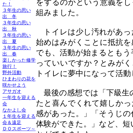
をするのかという意義をし
た！
３年生の思い
組みました。
出 冬
３年生の思い
出 秋
トイレは少し汚れがあっ
３年生の思い
始めはみがくことに抵抗を
出 夏
３年生の思い
でも、活動が始まるともう
出 春
楽しかった修学
っていいですか？とみがく
旅行！
トイレに夢中になって活動
野外活動
ひまわりの花を
咲かせよう
最後の感想では「下級生
アサガオ
一年生を迎える
たと喜んでくれて嬉しかっ
会
なかよし会
感があった。」「そうじの
１年生を迎える
体験ができた。」など、短
会＆遠足
ＤＯスポーツ～