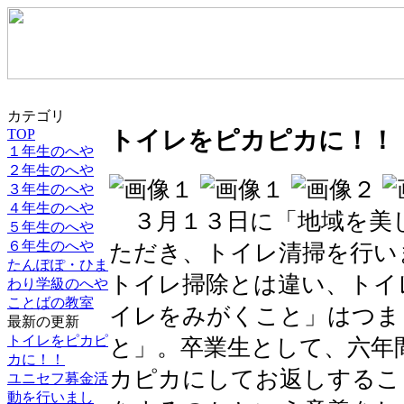
カテゴリ
TOP
トイレをピカピカに！！
１年生のへや
２年生のへや
３年生のへや
４年生のへや
３月１３日に「地域を美
５年生のへや
６年生のへや
ただき、トイレ清掃を行い
たんぽぽ・ひま
トイレ掃除とは違い、トイ
わり学級のへや
ことばの教室
イレをみがくこと」はつま
最新の更新
トイレをピカピ
と」。卒業生として、六年
カに！！
カピカにしてお返しするこ
ユニセフ募金活
動を行いまし