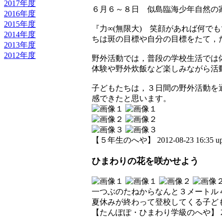
2017年度
６月６～８日 似島臨海少年自然の
2016年度
2015年度
『力∞(無限大) 笑顔があれば何
2014年度
ちは斑の目標や自分の目標をたて，
2013年度
2012年度
野外活動では，普段の学校生活では
体験や野外炊飯など楽しみながら活
子どもたちは，３日間の野外活動を
感できたと思います。
【５年生のへや】 2012-08-23 16:35 up
ひまわりの花を咲かせよう
一つぶのたねからなんと３メートル
夏休みが終わって登校してくる子ど
【たんぽぽ・ひまわり学級のへや】 2012-08