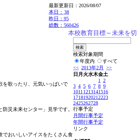
最新更新日：2026/08/07
本日：
38
昨日：95
総数：560426
本校教育目標～未来を切り
検索対象期間
年度内
すべて
<<
2013年2月
>>
日
月
火
水
木
金
土
1
2
歌を歌ったり、元気いっぱいで
3
4
5
6
7
8
9
10
11
12
13
14
15
16
17
18
19
20
21
22
23
24
25
26
27
28
行事予定
と防災未来センター」見学です。
月間行事予定
年間行事予定
リンク
験でおいしいアイスをたくさん食