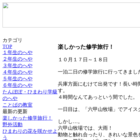
カテゴリ
TOP
楽しかった修学旅行！
１年生のへや
２年生のへや
１０月１７日～１８日
３年生のへや
一泊二日の修学旅行に行ってきまし
４年生のへや
５年生のへや
兵庫方面にむけて出発です！長い時
６年生のへや
す。
たんぽぽ・ひまわり学級
４時間なんてあっという間でした。
のへや
ことばの教室
一日目は、「六甲山牧場」でアイス
最新の更新
楽しかった修学旅行！
しかし…。
野外活動
六甲山牧場では、大雨！
ひまわりの花を咲かせよ
動物と触れ合ったり、きれいな景色
う