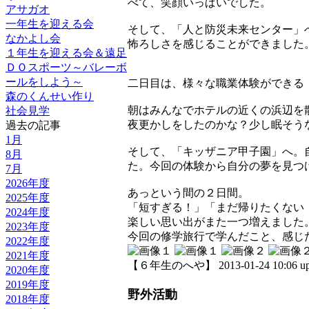
べて、笑顔いっぱいでした。
アサガオ
一年生を迎える会
そして、「人と防災未来センター」
なかよし会
怖ろしさを感じることができました
１年生を迎える会＆遠足
ＤＯスポーツ～バレーボ
ールをしよう～
二日目は、様々な職業体験ができる
森のくんせい作り
朝はみんなでホテルの近くの浜辺を
社会見学
夜更かしをしたのかな？少し眠そう
過去の記事
1月
そして、「キッザニア甲子園」へ。
8月
た。今回の体験から自分の夢を見つ
7月
2026年度
あっという間の２日間。
2025年度
「短すぎる！」「まだ帰りたくない
2024年度
楽しい思い出がまた一つ増えました
2023年度
今回の修学旅行で学んだこと、感じ
2022年度
2021年度
【６年生のへや】 2013-01-24 10:06 up
2020年度
2019年度
野外活動
2018年度