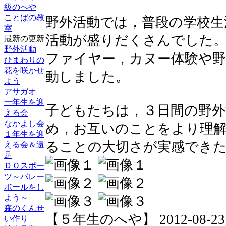
級のへや
ことばの教
野外活動では，普段の学校生
室
活動が盛りだくさんでした
最新の更新
野外活動
ファイヤー，カヌー体験や
ひまわりの
花を咲かせ
動しました。
よう
アサガオ
一年生を迎
子どもたちは，３日間の野外
える会
なかよし会
め，お互いのことをより理
１年生を迎
ることの大切さが実感でき
える会＆遠
足
ＤＯスポー
ツ～バレー
ボールをし
よう～
森のくんせ
【５年生のへや】 2012-08-23 16
い作り