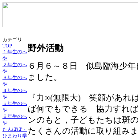
カテゴリ
TOP
野外活動
１年生のへ
や
６月６～８日 似島臨海少年
２年生のへ
や
ました。
３年生のへ
や
４年生のへ
『力∞(無限大) 笑顔があ
や
５年生のへ
ば何でもできる 協力すれ
や
６年生のへ
ンのもと，子どもたちは斑
や
たくさんの活動に取り組み
たんぽぽ・
ひまわり学