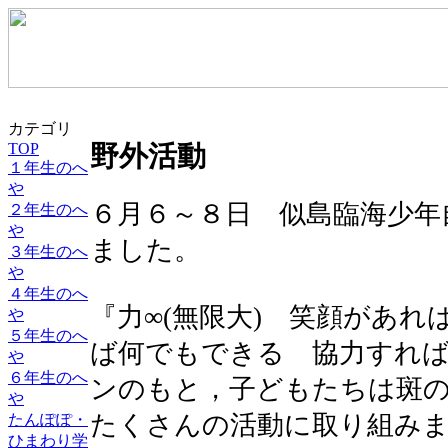
カテゴリ
TOP
野外活動
１年生のへ
や
６月６～８日 似島臨海少年
２年生のへ
や
ました。
３年生のへ
や
４年生のへ
『力∞(無限大) 笑顔があ
や
５年生のへ
ば何でもできる 協力すれ
や
６年生のへ
ンのもと，子どもたちは斑
や
たくさんの活動に取り組み
たんぽぽ・
ひまわり学