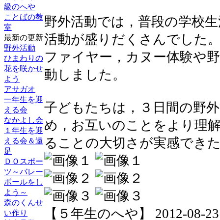
級のへや
ことばの教
野外活動では，普段の学校生
室
活動が盛りだくさんでした
最新の更新
野外活動
ファイヤー，カヌー体験や
ひまわりの
花を咲かせ
動しました。
よう
アサガオ
一年生を迎
子どもたちは，３日間の野外
える会
なかよし会
め，お互いのことをより理
１年生を迎
ることの大切さが実感でき
える会＆遠
足
ＤＯスポー
ツ～バレー
ボールをし
よう～
森のくんせ
【５年生のへや】 2012-08-23 16
い作り