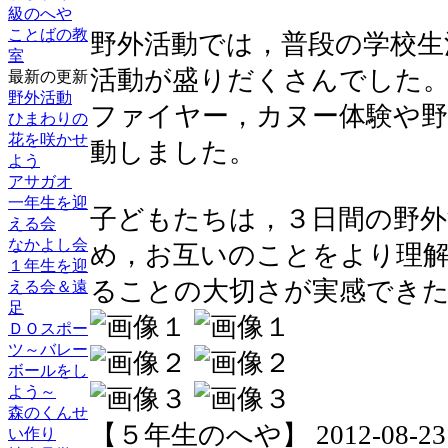
級のへや
ことばの教
野外活動では，普段の学校生
室
活動が盛りだくさんでした
最新の更新
野外活動
ファイヤー，カヌー体験や
ひまわりの
花を咲かせ
動しました。
よう
アサガオ
一年生を迎
子どもたちは，３日間の野外
える会
なかよし会
め，お互いのことをより理
１年生を迎
ることの大切さが実感でき
える会＆遠
足
ＤＯスポー
ツ～バレー
ボールをし
よう～
森のくんせ
【５年生のへや】 2012-08-23 16
い作り