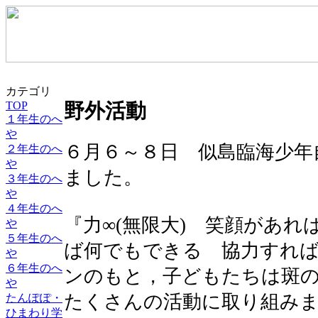
カテゴリ
TOP
野外活動
１年生のへ
や
６月６～８日 似島臨海少年
２年生のへ
や
ました。
３年生のへ
や
４年生のへ
『力∞(無限大) 笑顔があ
や
５年生のへ
ば何でもできる 協力すれ
や
６年生のへ
ンのもと，子どもたちは斑
や
たくさんの活動に取り組み
たんぽぽ・
ひまわり学