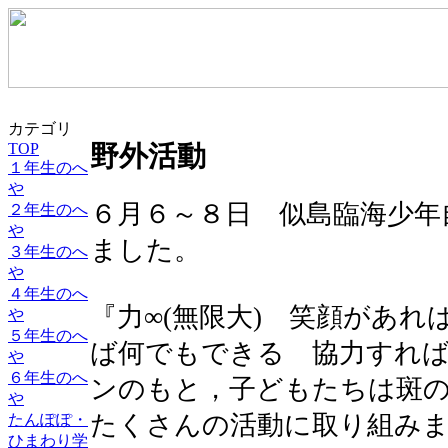
カテゴリ
TOP
野外活動
１年生のへ
や
６月６～８日 似島臨海少年
２年生のへ
や
ました。
３年生のへ
や
４年生のへ
『力∞(無限大) 笑顔があ
や
５年生のへ
ば何でもできる 協力すれ
や
６年生のへ
ンのもと，子どもたちは斑
や
たくさんの活動に取り組み
たんぽぽ・
ひまわり学