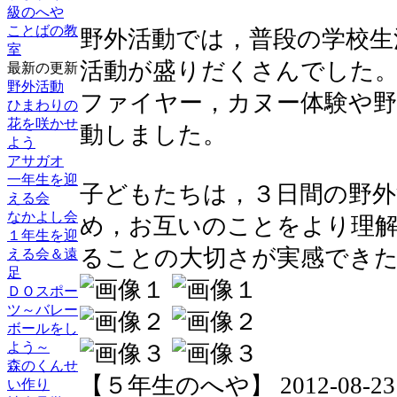
級のへや
ことばの教
野外活動では，普段の学校生
室
活動が盛りだくさんでした
最新の更新
野外活動
ファイヤー，カヌー体験や
ひまわりの
花を咲かせ
動しました。
よう
アサガオ
一年生を迎
子どもたちは，３日間の野外
える会
なかよし会
め，お互いのことをより理
１年生を迎
ることの大切さが実感でき
える会＆遠
足
ＤＯスポー
ツ～バレー
ボールをし
よう～
森のくんせ
【５年生のへや】 2012-08-23 16
い作り