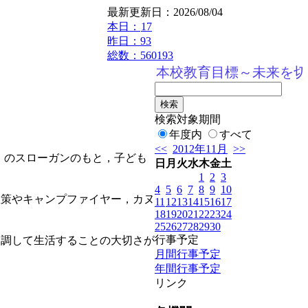
最新更新日：2026/08/04
本日：
17
昨日：93
総数：560193
本校教育目標～未来を切り
検索対象期間
年度内
すべて
<<
2012年11月
>>
』のスローガンのもと，子ども
日
月
火
水
木
金
土
1
2
3
4
5
6
7
8
9
10
散策やキャンプファイヤー，カヌ
11
12
13
14
15
16
17
18
19
20
21
22
23
24
25
26
27
28
29
30
行事予定
協調して生活することの大切さが
月間行事予定
年間行事予定
リンク