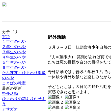
カテゴリ
TOP
野外活動
１年生のへや
２年生のへや
６月６～８日 似島臨海少年自然
３年生のへや
『力∞(無限大) 笑顔があれば何
４年生のへや
たちは斑の目標や自分の目標をた
５年生のへや
６年生のへや
野外活動では，普段の学校生活で
たんぽぽ・ひまわり学級
ー体験や野外炊飯など楽しみなが
のへや
ことばの教室
子どもたちは，３日間の野外活動
最新の更新
実感できたと思います。
野外活動
ひまわりの花を咲かせよ
う
アサガオ