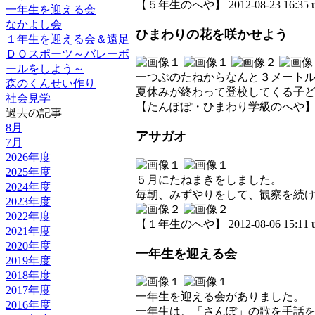
【５年生のへや】 2012-08-23 16:35 u
一年生を迎える会
なかよし会
ひまわりの花を咲かせよう
１年生を迎える会＆遠足
ＤＯスポーツ～バレーボ
ールをしよう～
一つぶのたねからなんと３メート
森のくんせい作り
夏休みが終わって登校してくる子
社会見学
【たんぽぽ・ひまわり学級のへや】 2012-0
過去の記事
8月
アサガオ
7月
2026年度
2025年度
５月にたねまきをしました。
2024年度
毎朝、みずやりをして、観察を続
2023年度
2022年度
【１年生のへや】 2012-08-06 15:11 u
2021年度
2020年度
一年生を迎える会
2019年度
2018年度
2017年度
一年生を迎える会がありました。
2016年度
一年生は、「さんぽ」の歌を手話