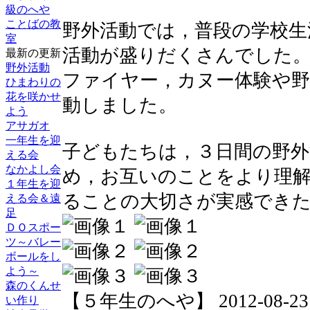
級のへや
ことばの教
野外活動では，普段の学校生
室
活動が盛りだくさんでした
最新の更新
野外活動
ファイヤー，カヌー体験や
ひまわりの
花を咲かせ
動しました。
よう
アサガオ
一年生を迎
子どもたちは，３日間の野外
える会
なかよし会
め，お互いのことをより理
１年生を迎
ることの大切さが実感でき
える会＆遠
足
ＤＯスポー
ツ～バレー
ボールをし
よう～
森のくんせ
【５年生のへや】 2012-08-23 16
い作り