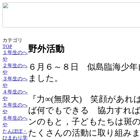
カテゴリ
TOP
野外活動
１年生のへ
や
６月６～８日 似島臨海少年
２年生のへ
や
ました。
３年生のへ
や
４年生のへ
『力∞(無限大) 笑顔があ
や
５年生のへ
ば何でもできる 協力すれ
や
６年生のへ
ンのもと，子どもたちは斑
や
たくさんの活動に取り組み
たんぽぽ・
ひまわり学