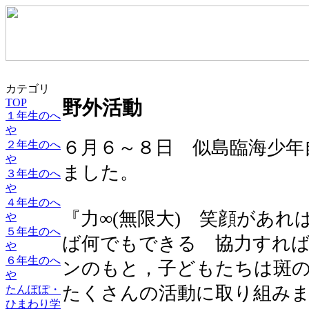
カテゴリ
TOP
野外活動
１年生のへ
や
６月６～８日 似島臨海少年
２年生のへ
や
ました。
３年生のへ
や
４年生のへ
『力∞(無限大) 笑顔があ
や
５年生のへ
ば何でもできる 協力すれ
や
６年生のへ
ンのもと，子どもたちは斑
や
たくさんの活動に取り組み
たんぽぽ・
ひまわり学