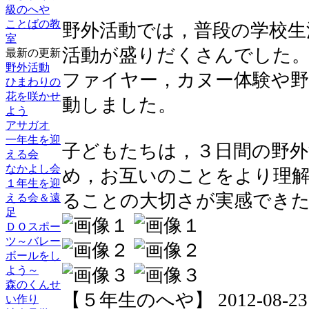
級のへや
ことばの教
野外活動では，普段の学校生
室
活動が盛りだくさんでした
最新の更新
野外活動
ファイヤー，カヌー体験や
ひまわりの
花を咲かせ
動しました。
よう
アサガオ
一年生を迎
子どもたちは，３日間の野外
える会
なかよし会
め，お互いのことをより理
１年生を迎
ることの大切さが実感でき
える会＆遠
足
ＤＯスポー
ツ～バレー
ボールをし
よう～
森のくんせ
【５年生のへや】 2012-08-23 16
い作り