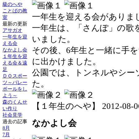
級のへや
ことばの教
一年生を迎える会がありま
室
最新の更新
一年生は、「さんぽ」の歌
アサガオ
一年生を迎
いました。
える会
その後、6年生と一緒に手
なかよし会
１年生を迎
に出かけました。
える会＆遠
足
公園では、トンネルやシー
ＤＯスポー
た。
ツ～バレー
ボールをし
よう～
森のくんせ
【１年生のへや】 2012-08-06 1
い作り
社会見学
なかよし会
過去の記事
8月
7月