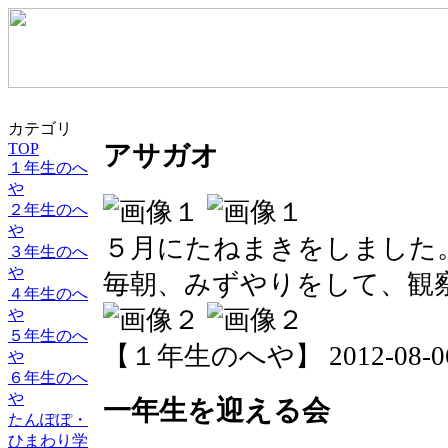
カテゴリ
TOP
アサガオ
１年生のへ
や
２年生のへ
や
５月にたねまきをしました
３年生のへ
や
毎朝、みずやりをして、観
４年生のへ
や
５年生のへ
【１年生のへや】 2012-08-06 1
や
６年生のへ
や
一年生を迎える会
たんぽぽ・
ひまわり学