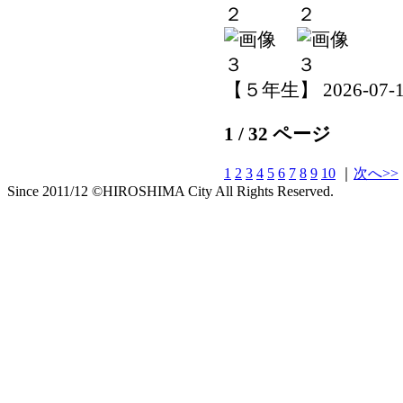
【５年生】 2026-07-14 
1 / 32 ページ
1
2
3
4
5
6
7
8
9
10
｜
次へ>>
Since 2011/12 ©HIROSHIMA City All Rights Reserved.