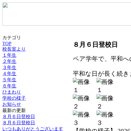
カテゴリ
TOP
８月６日登校日
校長室より
１年生
ペア学年で、平和へ
２年生
３年生
平和な日が長く続き
４年生
５年生
６年生
ひまわり
学校の様子
お知らせ
最新の更新
８月６日登校日
８月６日登校日
いつもありがとうございます
【学校の様子】 2026-08-