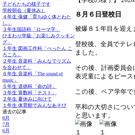
子どもたちの様子です
学校朝会（夏休み）
８月６日登校日
４年生 保健「育ちゆく体とわた
し」
被爆８１年目を迎え
３年生国語科「ローマ字」
ひまわり学級「お楽しみクッキン
グ」
登校後、全員でテレ
１年生 図画工作科「ぺったん こ
ました。
ろころ」
２年生 音楽科「みんなでリズム
その後、計画委員会
を合わせて」
６年生 音楽科「The sound of
表児童によるピース
music」
５年生 道徳科「命の詩」
この後、ペア学年で
３年生 算数科「テスト」
２年生 夏休みに向けて
１年生 体育館でみんなあそび
平和の大切さについ
過去の記事
と思います。
8月
7月
6月