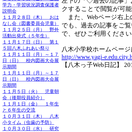
左下の「◇過去の記事」
学力・学習状況調査保護者
クすることで閲覧が可
説明会
また、Webページ右上
１１月２８日（木） おは
なし会（図書委員会児童）
でも、過去の記事をご
１１月２５日（月） 野外
で、ぜひご利用ください
活動出発式（５年生）
１１月１７日（日） 第１
５回八木ふれあい祭り
八木小学校ホームページ
１１月１１日（月）～１７
http://www.yagi-e.edu.city.
日（日） 校内図画大会展
【八木っ子Web日記】 2013-0
示期間
１１月１１日（月）～１７
日（日） 校内図画大会展
示期間
１１月５日（火） 児童朝
会（後期役員紹介）
１１月１日（金） １年生
と６年生の交流
１０月３１日（木） 八木
小タイム（虫歯の予防）
１０月３０日（水） 研究