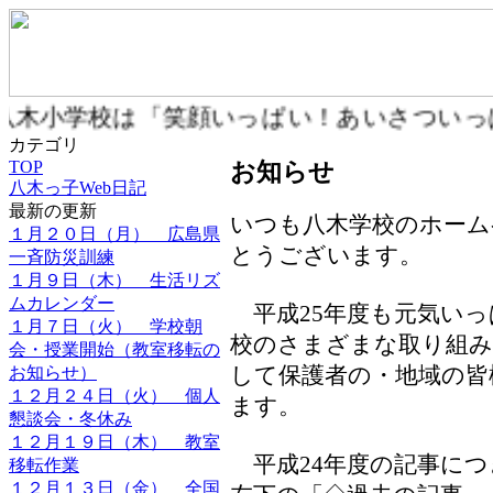
八木小学校は「笑顔いっぱい！あいさつい
カテゴリ
TOP
お知らせ
八木っ子Web日記
最新の更新
いつも八木学校のホーム
１月２０日（月） 広島県
とうございます。
一斉防災訓練
１月９日（木） 生活リズ
ムカレンダー
平成25年度も元気いっ
１月７日（火） 学校朝
校のさまざまな取り組み
会・授業開始（教室移転の
して保護者の・地域の皆
お知らせ）
１２月２４日（火） 個人
ます。
懇談会・冬休み
１２月１９日（木） 教室
平成24年度の記事につ
移転作業
１２月１３日（金） 全国