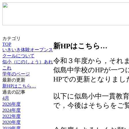
カテゴリ
新HPはこちら…
TOP
いきいき体験オープンス
クールについて
令和３年度から，それ
似小（にのしょう）あれ
これ
似島中学校のHPが一つ
学年のページ
HPでの更新となりまし
最新の更新
新HPはこちら…
過去の記事
以下に似島小中一貫教育
4月
2026年度
で，今後はそちらをご
2024年度
2022年度
2020年度
2019年度