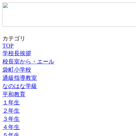
カテゴリ
TOP
学校長挨拶
校長室から・エール
袋町小学校
通級指導教室
なのはな学級
平和教育
１年生
２年生
３年生
４年生
５年生