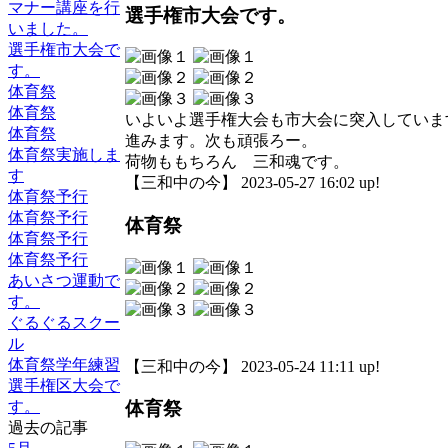
マナー講座を行
選手権市大会です。
いました。
選手権市大会で
す。
体育祭
体育祭
いよいよ選手権大会も市大会に突入していま
体育祭
進みます。次も頑張ろー。
体育祭実施しま
荷物ももちろん 三和魂です。
す
【三和中の今】 2023-05-27 16:02 up!
体育祭予行
体育祭予行
体育祭
体育祭予行
体育祭予行
あいさつ運動で
す。
ぐるぐるスクー
ル
体育祭学年練習
【三和中の今】 2023-05-24 11:11 up!
選手権区大会で
す。
体育祭
過去の記事