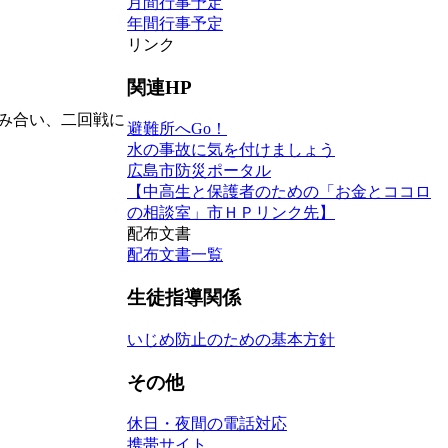
月間行事予定
年間行事予定
リンク
関連HP
み合い、二回戦に
避難所へGo！
水の事故に気を付けましょう
広島市防災ポータル
【中高生と保護者のための「お金とココロ
の相談室」市ＨＰリンク先】
配布文書
配布文書一覧
生徒指導関係
いじめ防止のための基本方針
その他
休日・夜間の電話対応
携帯サイト