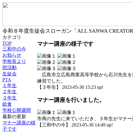
令和８年度生徒会スローガン「ALL SANWA CREA
カテゴリ
マナー講座の様子です
TOP
三和中の今
お知らせ
学校長より
部活動
生徒会
広島市立広島商業高等学校から石川先生を
PTA
練習でした。
１年生
【３年生】 2023-05-30 15:23 up!
２年生
３年生
マナー講座を行いました。
給食
学校公開週間
最新の更新
市商の先生に来ていただき、３年生がマナー
マナー講座の様
【三和中の今】 2023-05-30 14:49 up!
子です