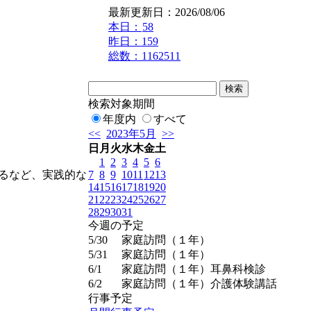
最新更新日：2026/08/06
本日：
58
昨日：159
総数：1162511
検索対象期間
年度内
すべて
<<
2023年5月
>>
日
月
火
水
木
金
土
1
2
3
4
5
6
7
8
9
10
11
12
13
るなど、実践的な
14
15
16
17
18
19
20
21
22
23
24
25
26
27
28
29
30
31
今週の予定
5/30
家庭訪問（１年）
5/31
家庭訪問（１年）
6/1
家庭訪問（１年）耳鼻科検診
6/2
家庭訪問（１年）介護体験講話
行事予定