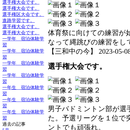
選手権大会です。
選手権大会です。
選手権区大会です。
進路学習です。
選手権大会です。
体育祭に向けての練習が
選手権大会です。
一学年 宿泊体験学
なって縄跳びの練習をし
習
【三和中の今】 2023-05-08 1
一学年 宿泊体験学
習
一学年 宿泊体験学
選手権大会です。
習
一学年 宿泊体験学
習
一年生 宿泊体験学
習
一年生 宿泊体験学
習
男子バドミントン部が選
一年生 宿泊体験学
た。予選リーグを１位で
習
過去の記事
ントでも頑張れ。