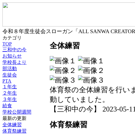
令和８年度生徒会スローガン「ALL SANWA CREA
カテゴリ
TOP
全体練習
三和中の今
お知らせ
学校長より
部活動
生徒会
PTA
１年生
体育祭の全体練習を行い
２年生
動していました。
３年生
給食
【三和中の今】 2023-05-11 0
学校公開週間
最新の更新
体育祭練習
全体練習
体育祭練習