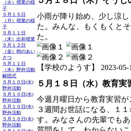
５月１８日（木）そうじ
（火）授業の様
子
小雨が降り始め、少し涼し
５月１５日
（月）授業の様
た。みんな、もくもくとそ
子
５月１１日
た。
（木）出前授業
５月１２日
（金）朝のあい
さつ
５月１１日
【学校のようす】 2023-05-18 
（木）野外活動
解団式
５月１８日（水）教育実
５月１０日(水)
野外活動
５月１０日(水)
今週月曜日から教育実習が
野外活動
５月１０日(水)
３週間お世話になる、１１
野外活動
す。みなさんの先輩でもあ
５月１０日(水)
野外活動
質問をして、わからないこ