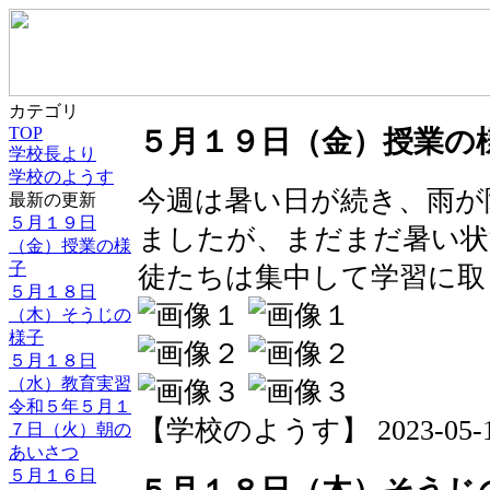
カテゴリ
TOP
５月１９日（金）授業の
学校長より
学校のようす
今週は暑い日が続き、雨が
最新の更新
５月１９日
ましたが、まだまだ暑い状
（金）授業の様
子
徒たちは集中して学習に取
５月１８日
（木）そうじの
様子
５月１８日
（水）教育実習
令和５年５月１
【学校のようす】 2023-05-19 
７日（火）朝の
あいさつ
５月１６日