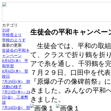
カテゴリ
TOP
生徒会の平和キャンペー
学校長より
学校のようす
生徒会では、平和の取組
最新の更新
生徒会の平和キ
て、クラスで折り鶴を折
ャンペーン
8月6日(木) 平
アで糸を通し、千羽鶴を
和学習
７月２９日、口田中を代
8月6日(木) 登
校日
『原爆の子の像碑前祭』
7月29日(水) 部
活動の様子
きました。みんなの平和
7月23日(木)～24
日(金) 三者懇
きました。
談
7月24日(金) 部