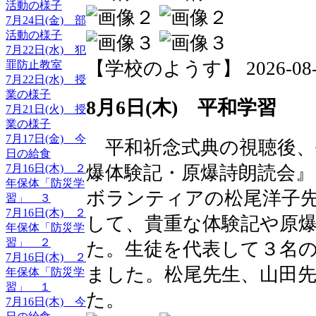
活動の様子
7月24日(金) 部
活動の様子
7月22日(水) 犯
【学校のようす】 2026-08-06 
罪防止教室
7月22日(水) 授
業の様子
8月6日(木) 平和学習
7月21日(火) 授
業の様子
7月17日(金) 今
平和祈念式典の視聴後、
日の給食
爆体験記・原爆詩朗読会
7月16日(木) ２
年保体「防災学
ボランティアの松尾洋子
習」 ３
7月16日(木) ２
して、貴重な体験記や原
年保体「防災学
習」 ２
た。生徒を代表して３名
7月16日(木) ２
ました。松尾先生、山田
年保体「防災学
習」 １
た。
7月16日(木) 今