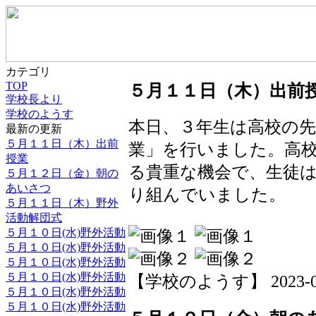
カテゴリ
TOP
５月１１日（木）出前
学校長より
学校のようす
本日、３年生は高校の
最新の更新
５月１１日（木）出前
業」を行いました。高
授業
る貴重な機会で、生徒
５月１２日（金）朝の
あいさつ
り組んでいました。
５月１１日（木）野外
活動解団式
５月１０日(水)野外活動
５月１０日(水)野外活動
５月１０日(水)野外活動
５月１０日(水)野外活動
【学校のようす】 2023-05-1
５月１０日(水)野外活動
５月１０日(水)野外活動