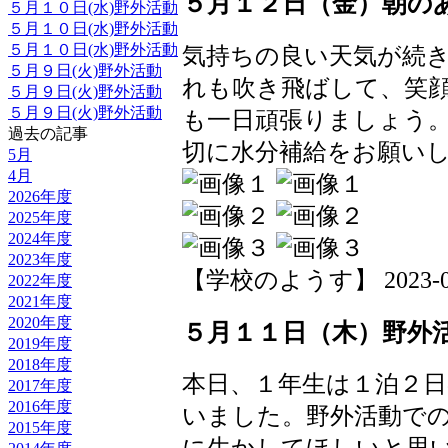
５月１２日（金）朝の
５月１０日(水)野外活動
５月１０日(水)野外活動
５月１０日(水)野外活動
気持ちの良い天気が続
５月９日(火)野外活動
れも吹き飛ばして、笑
５月９日(火)野外活動
５月９日(火)野外活動
も一日頑張りましょう
過去の記事
切に水分補給をお願い
5月
4月
2026年度
2025年度
2024年度
2023年度
【学校のようす】 2023-05-12
2022年度
2021年度
2020年度
５月１１日（木）野外
2019年度
2018年度
本日、１年生は１泊２
2017年度
2016年度
いました。野外活動で
2015年度