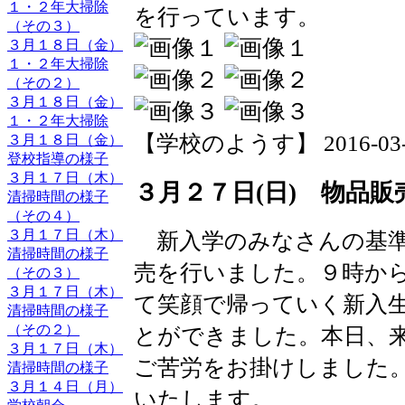
１・２年大掃除
を行っています。
（その３）
３月１８日（金）
１・２年大掃除
（その２）
３月１８日（金）
１・２年大掃除
【学校のようす】 2016-03-29 
３月１８日（金）
登校指導の様子
３月１７日（木）
３月２７日(日) 物品販
清掃時間の様子
（その４）
３月１７日（木）
新入学のみなさんの基準
清掃時間の様子
売を行いました。９時か
（その３）
３月１７日（木）
て笑顔で帰っていく新入
清掃時間の様子
（その２）
とができました。本日、
３月１７日（木）
ご苦労をお掛けしました
清掃時間の様子
３月１４日（月）
いたします。