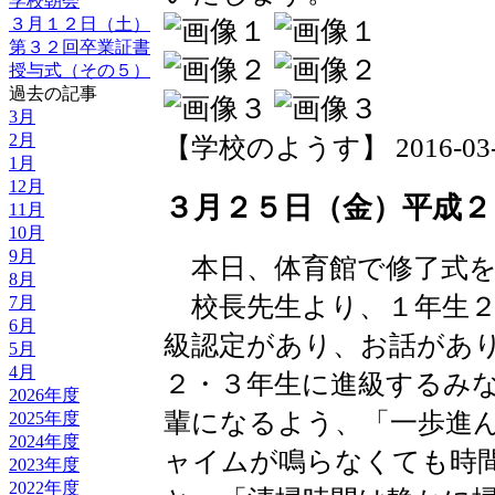
学校朝会
３月１２日（土）
第３２回卒業証書
授与式（その５）
過去の記事
3月
2月
【学校のようす】 2016-03-27 
1月
12月
３月２５日（金）平成２
11月
10月
9月
本日、体育館で修了式を
8月
校長先生より、１年生２
7月
6月
級認定があり、お話があ
5月
4月
２・３年生に進級するみ
2026年度
輩になるよう、「一歩進
2025年度
2024年度
ャイムが鳴らなくても時
2023年度
2022年度