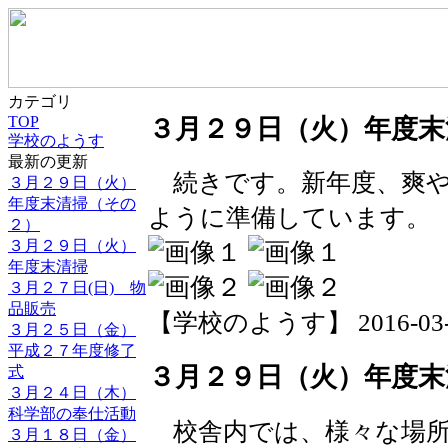
カテゴリ
TOP
３月２９日（火）年度末
学校のようす
最新の更新
続きです。新年度、爽や
３月２９日（火）
年度末清掃（その
ように準備しています。
２）
３月２９日（火）
年度末清掃
３月２７日(日) 物
品販売
【学校のようす】 2016-03-29 
３月２５日（金）
平成２７年度修了
３月２９日（火）年度末
式
３月２４日（木）
科学部の奉仕活動
校舎内では、様々な場所
３月１８日（金）