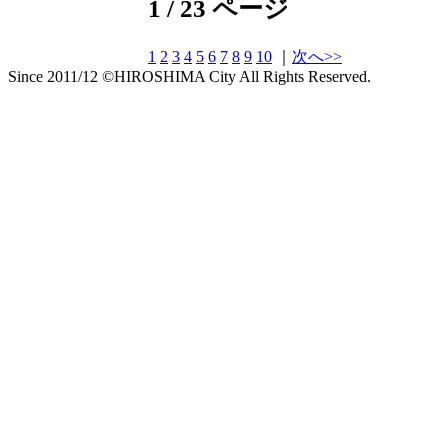
1 / 23 ページ
1
2
3
4
5
6
7
8
9
10
｜
次へ>>
Since 2011/12 ©HIROSHIMA City All Rights Reserved.