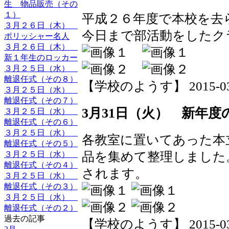
生 物品販売（その
１）
平成２６年度で本校を去
３月２６日（木）
今日まで部活動をしたク
ポリッシャー名人
３月２６日（木）
新１年生のロッカー
３月２５日（水）
離退任式（その８）
【学校のようす】 2015-03-31
３月２５日（水）
離退任式（その７）
3月31日（火） 新年度
３月２５日（水）
離退任式（その６）
３月２５日（水）
各教室に置いてあった本
離退任式（その５）
３月２５日（水）
品を集めて整理しました
離退任式（その４）
されます。
３月２５日（水）
離退任式（その３）
３月２５日（水）
離退任式（その２）
過去の記事
【学校のようす】 2015-03-31