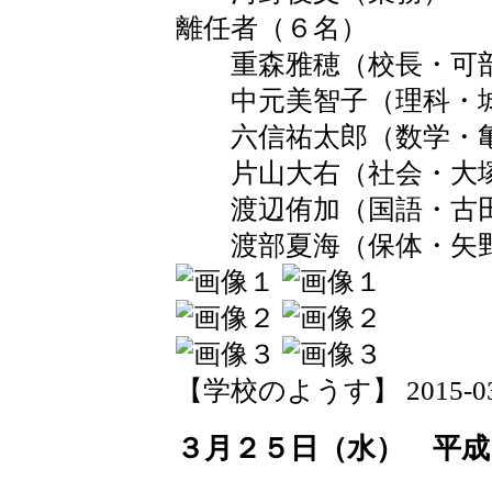
離任者（６名）
重森雅穂（校長・可部
中元美智子（理科・城
六信祐太郎（数学・亀
片山大右（社会・大塚
渡辺侑加（国語・古田
渡部夏海（保体・矢野
【学校のようす】 2015-03-26
３月２５日（水） 平成