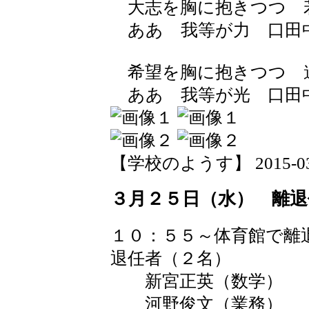
大志を胸に抱きつつ 
ああ 我等が力 口田
希望を胸に抱きつつ 
ああ 我等が光 口田
【学校のようす】 2015-03-26
３月２５日（水） 離退
１０：５５～体育館で離
退任者（２名）
新宮正英（数学）
河野俊文（業務）