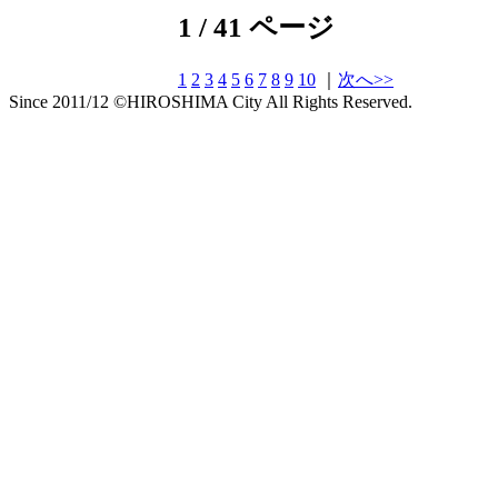
1 / 41 ページ
1
2
3
4
5
6
7
8
9
10
｜
次へ>>
Since 2011/12 ©HIROSHIMA City All Rights Reserved.