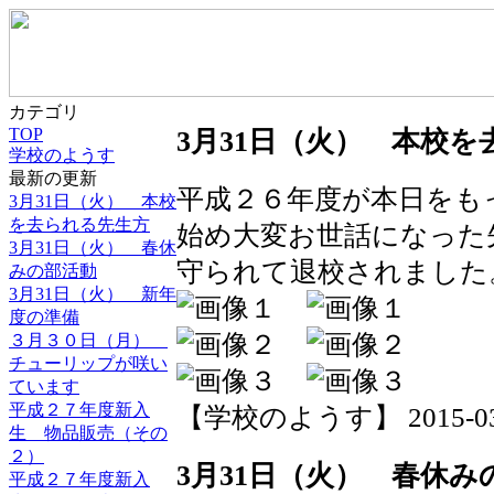
カテゴリ
TOP
3月31日（火） 本校
学校のようす
最新の更新
平成２６年度が本日をも
3月31日（火） 本校
を去られる先生方
始め大変お世話になった
3月31日（火） 春休
守られて退校されました
みの部活動
3月31日（火） 新年
度の準備
３月３０日（月）
チューリップが咲い
ています
平成２７年度新入
【学校のようす】 2015-03-31
生 物品販売（その
２）
3月31日（火） 春休み
平成２７年度新入