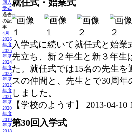
就任式・始業式
回入
学式
過去
の記
事
4月
2026
入学式に続いて就任式と始業
年度
2025
先立ち、新２年生と新３年生
年度
2024
た。就任式では15名の先生
年度
2023
スの仲間と、先生とで30周
年度
2022
しました。
年度
2021
年度
【学校のようす】 2013-04-10 10
2020
年度
2019
第30回入学式
年度
2018