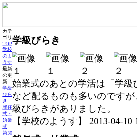
カテ
学級びらき
ゴリ
TOP
学校
のよ
うす
最新
の更
始業式のあとの学活は「学級
新
学級
など配るものも多いのですが
びら
き
級びらきがありました。
就任
式・
【学校のようす】 2013-04-10 10
始業
式
第30