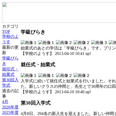
カテゴリ
学級びらき
TOP
学校のよ
うす
最新の更
始業式のあとの学活は「学級びらき」です。プリン
新
【学校のようす】 2013-04-10 10:41 up!
学級びら
き
就任式・始業式
就任式・
始業式
第30回入
入学式に続いて就任式と始業式を行いました。それ
学式
た。新しいクラスの仲間と、先生とで30周年の口
過去の記
【学校のようす】 2013-04-10 10:40 up!
事
4月
第30回入学式
2026年度
2025年度
4月8日、294名の新入生を迎えました。新しい