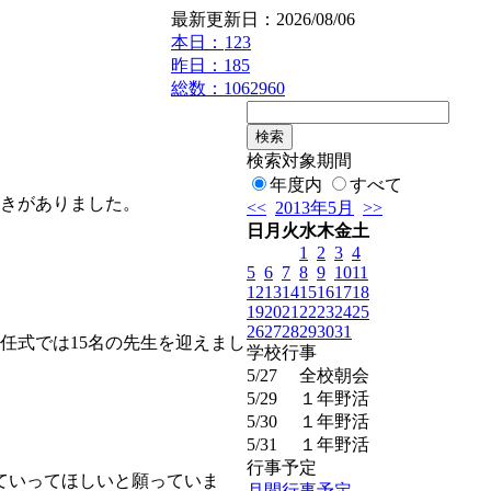
最新更新日：2026/08/06
本日：
123
昨日：185
総数：1062960
検索対象期間
年度内
すべて
きがありました。
<<
2013年5月
>>
日
月
火
水
木
金
土
1
2
3
4
5
6
7
8
9
10
11
12
13
14
15
16
17
18
19
20
21
22
23
24
25
26
27
28
29
30
31
任式では15名の先生を迎えまし
学校行事
5/27
全校朝会
5/29
１年野活
5/30
１年野活
5/31
１年野活
行事予定
ていってほしいと願っていま
月間行事予定