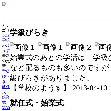
カテ
学級びらき
ゴリ
TOP
学校
のよ
うす
始業式のあとの学活は「学級
最新
の更
など配るものも多いのですが
新
学級
級びらきがありました。
びら
き
【学校のようす】 2013-04-10 10
就任
式・
始業
就任式・始業式
式
第30