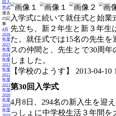
回入
学式
過去
入学式に続いて就任式と始業
の記
事
先立ち、新２年生と新３年生
4月
2026
た。就任式では15名の先生
年度
2025
スの仲間と、先生とで30周
年度
2024
しました。
年度
2023
【学校のようす】 2013-04-10 10
年度
2022
年度
第30回入学式
2021
年度
2020
年度
4月8日、294名の新入生を
2019
年度
っしょに中学校生活３年間を
2018