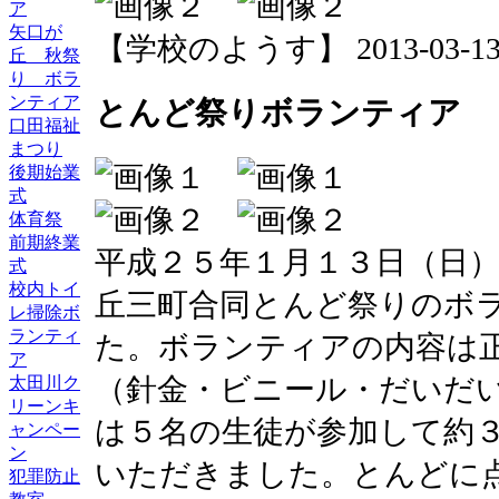
ア
矢口が
【学校のようす】 2013-03-13 1
丘 秋祭
り ボラ
ンティア
とんど祭りボランティア
口田福祉
まつり
後期始業
式
体育祭
前期終業
平成２５年１月１３日（日
式
校内トイ
丘三町合同とんど祭りのボ
レ掃除ボ
ランティ
た。ボランティアの内容は
ア
（針金・ビニール・だいだ
太田川ク
リーンキ
は５名の生徒が参加して約
ャンペー
ン
いただきました。とんどに
犯罪防止