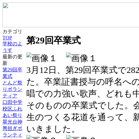
カテゴリ
TOP
第29回卒業式
学校のよ
うす
最新の更
新
3月12日、第29回卒業式で2
第29回卒
業式
た。卒業証書授与の呼名へ
とんど祭
りボラン
唱での力強い歌声、どれも
ティア
口田中学
そのものの卒業式でした。
校区ふれ
生のつくる花道を通って、
あい祭り
翠光台神
いきました。
輿担ぎボ
ランティ