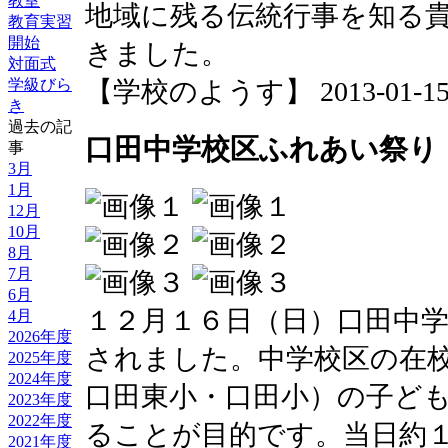
教室
地域に残る伝統行事を知る
教育実習
開始
きました。
対面式
【学校のようす】 2013-01-15 1
学級びら
き
過去の記
口田中学校区ふれあい祭り
事
3月
1月
12月
10月
8月
7月
6月
１２月１６日（日）口田中
4月
2026年度
されました。中学校区の在
2025年度
2024年度
口田東小・口田小）の子ど
2023年度
2022年度
ることが目的です。当日約
2021年度