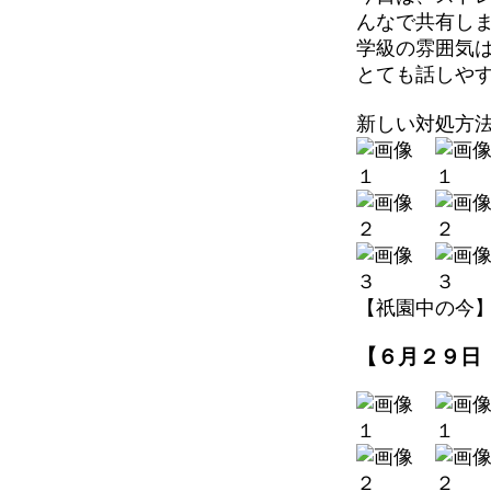
んなで共有し
学級の雰囲気
とても話しや
新しい対処方
【祇園中の今】 202
【６月２９日