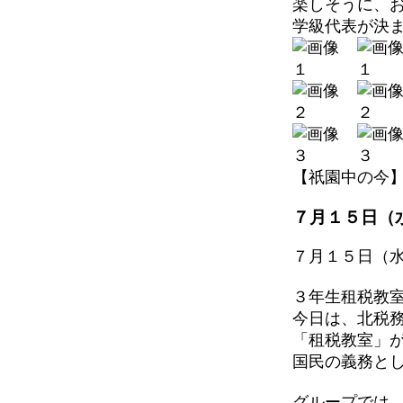
楽しそうに、
学級代表が決
【祇園中の今】 202
７月１５日（
７月１５日（
３年生租税教
今日は、北税
「租税教室」
国民の義務と
グループでは