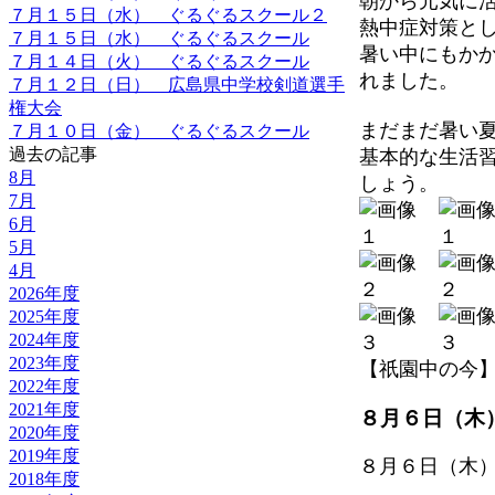
朝から元気に
７月１５日（水） ぐるぐるスクール２
熱中症対策と
７月１５日（水） ぐるぐるスクール
暑い中にもか
７月１４日（火） ぐるぐるスクール
れました。
７月１２日（日） 広島県中学校剣道選手
権大会
まだまだ暑い
７月１０日（金） ぐるぐるスクール
過去の記事
基本的な生活
8月
しょう。
7月
6月
5月
4月
2026年度
2025年度
2024年度
2023年度
【祇園中の今】 202
2022年度
2021年度
８月６日（木
2020年度
2019年度
８月６日（木
2018年度