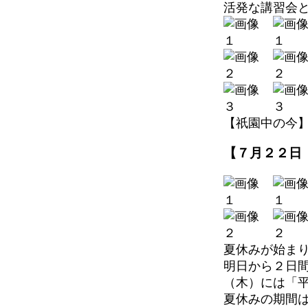
活発な講習会
【祇園中の今】 202
【７月２２日
夏休みが始ま
明日から２日
（木）には「
夏休みの期間