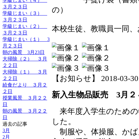
学級じまい（４）
３月２３日
の）
学級じまい（３）
３月２３日
学級じまい（２）
本校生徒、教職員一同、
３月２３日
学級じまい（１） 3
月２３日
朝の風景 3月23日
大掃除（２） ３月
２２日
大掃除（１） ３月
【お知らせ】 2018-03-30 1
２２日
給食だより ３月２
２日
新入生物品販売 3月２
授業風景 ３月２２
日
来年度入学生のための
朝の風景 ３月２２
日
した。
過去の記事
制服や、体操服、かば
3月
2月