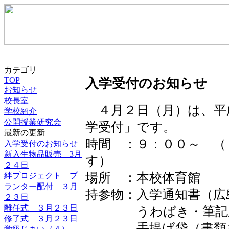
カテゴリ
TOP
入学受付のお知らせ
お知らせ
校長室
４月２日（月）は、平
学校紹介
公開授業研究会
学受付」です。
最新の更新
時間 ：９：００～ （
入学受付のお知らせ
新入生物品販売 3月
す）
２４日
場所 ：本校体育館
絆プロジェクト プ
ランター配付 ３月
持参物：入学通知書（広
２３日
離任式 ３月２３日
うわばき・筆記
修了式 ３月２３日
手提げ袋（書類を入