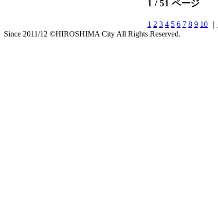
1 / 51 ページ
1
2
3
4
5
6
7
8
9
10
｜
Since 2011/12 ©HIROSHIMA City All Rights Reserved.