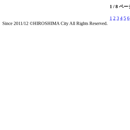
1 / 8 ペ
1
2
3
4
5
6
Since 2011/12 ©HIROSHIMA City All Rights Reserved.