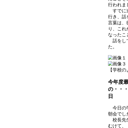
行われま
すでに進
行き、話
言葉は、
り、これ
なったこ
話をして
た。
【学校のようす
今年度
の
日
今日の学
朝会でし
校長先生
むけて、