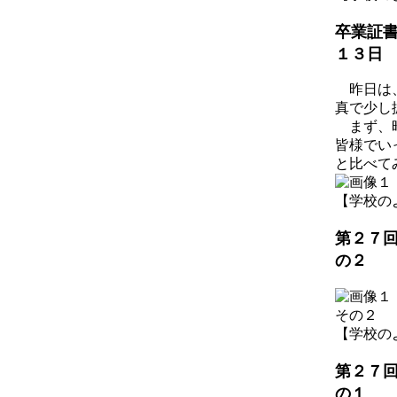
卒業証
１３日
昨日は、
真で少し
まず、昨
皆様でい
と比べて
【学校のようす
第２７
の２
その２
【学校のようす
第２７
の１