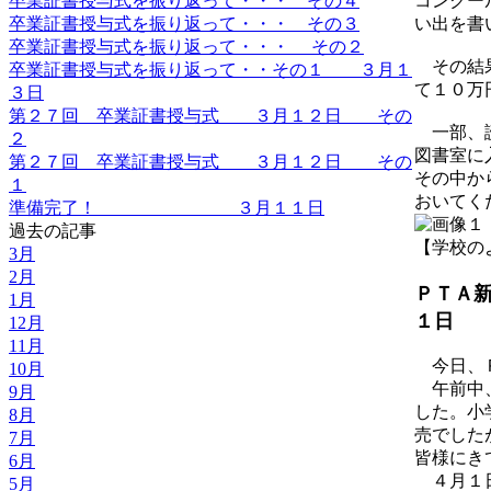
卒業証書授与式を振り返って・・・ その４
コンクー
卒業証書授与式を振り返って・・・ その３
い出を書
卒業証書授与式を振り返って・・・ その２
その結果
卒業証書授与式を振り返って・・その１ ３月１
て１０万
３日
第２７回 卒業証書授与式 ３月１２日 その
一部、読
２
図書室に
第２７回 卒業証書授与式 ３月１２日 その
その中か
１
おいてく
準備完了！ ３月１１日
過去の記事
【学校のようす
3月
2月
ＰＴ
1月
１日
12月
11月
今日、Ｐ
10月
午前中、
9月
した。小
8月
売でした
7月
皆様にき
6月
４月１日
5月