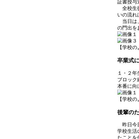
証書授与
全校生徒
いの流れ
当日は、
の門出を
【学校のようす
卒業式
１・２年
ブロック
本番に向
【学校のようす
後輩の
昨日今日
学校生活
たことを