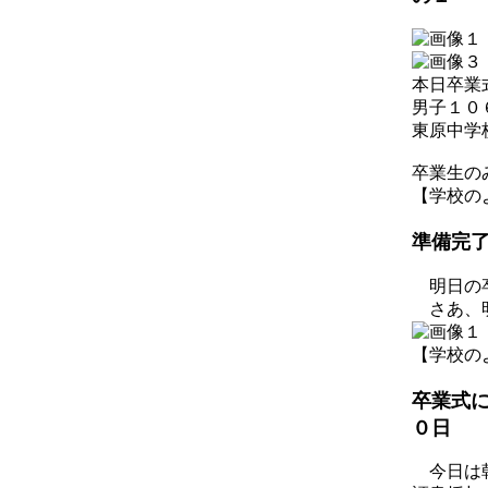
本日卒業
男子１０
東原中学
卒業生の
【学校のようす
準備
明日の卒
さあ、明
【学校のようす
卒業
０日
今日は朝