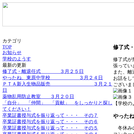
カテゴリ
TOP
修了式
お知らせ
学校のようす
修了式が
最新の更新
張ってい
修了式・離退任式 ３月２５日
また、離
やったね、東原中学校 ３月２４日
お話をし
ＰＴＡ新入生物品販売 ３月２１
ございま
日
薬物乱用防止教室 ３月２０日
「自分」 「仲間」 「貢献」 をしっかりと探し
【学校のようす
てください！
卒業証書授与式を振り返って・・・ その７
やっ
卒業証書授与式を振り返って・・・ その６
卒業証書授与式を振り返って・・・ その５
冬休みの