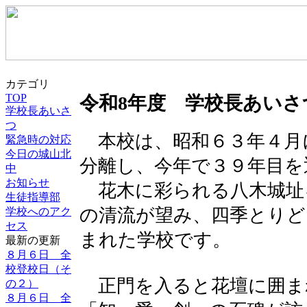
カテゴリ
TOP
令和8年度 学校長あいさ
学校長あいさ
つ
本校は、昭和６３年４月
緊急時の対応
今日の城山北
分離し、今年で３９年目を
中
お知らせ
花木に彩られる八木城址
生徒指導部
の清流が望み、四季とりど
学校へのアク
セス
まれた学校です。
最新の更新
８月６日 全
校登校日（そ
正門を入ると花壇に囲ま
の２）
８月６日 全