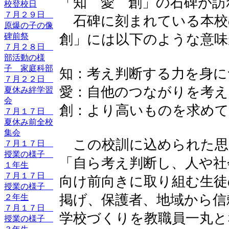
「知 愛 創」の石碑が訪
校登校日
７月２９日
石碑に刻まれている本校
原爆の子の像
碑前祭
創」には以下のような意味
７月２８日
部活動の様
子 家庭科部
知：考え判断する力を身に
７月２２日
愛：自他のつながりを考え
夏休み絆学習
会
創：より高いものを求めて
７月１７日
夏休み前全校
集会
この校訓に込められた思
７月１７日
授業の様子
「自ら考え判断し、人や社
１年生
７月１７日
向け前向きに取り組む生徒
授業の様子
掲げ、保護者、地域から信
２年生
７月１７日
学校づくりを教職員一丸と
授業の様子