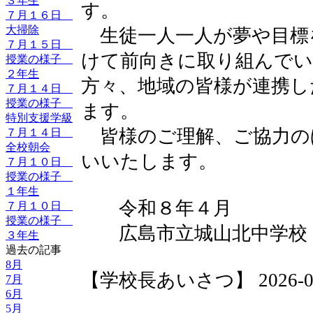
３年生
す。
７月１６日
大掃除
生徒一人一人が夢や目標
７月１５日
けて前向きに取り組んでい
授業の様子
２年生
方々、地域の皆様が連携し
７月１４日
授業の様子
ます。
特別支援学級
皆様のご理解、ご協力の
７月１４日
全校朝会
いいたします。
７月１０日
授業の様子
１年生
令和８年４月
７月１０日
授業の様子
広島市立城山北中学校 
３年生
過去の記事
8月
【学校長あいさつ】 2026-04-0
7月
6月
5月