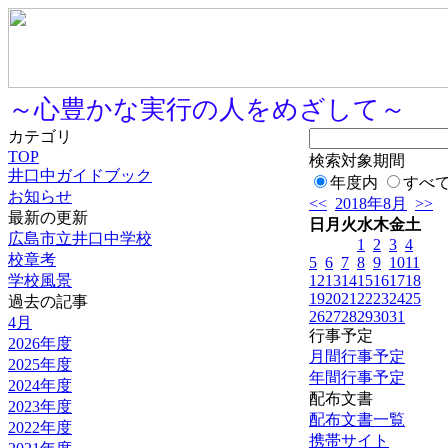
～心豊かな実行の人をめざして～
カテゴリ
TOP
検索対象期間
井口中ガイドブック
年度内
すべ
お知らせ
<<
2018年8月
>>
最新の更新
日
月
火
水
木
金
土
広島市立井口中学校
1
2
3
4
校章考
5
6
7
8
9
10
11
学校風景
12
13
14
15
16
17
18
19
20
21
22
23
24
25
過去の記事
26
27
28
29
30
31
4月
行事予定
2026年度
月間行事予定
2025年度
年間行事予定
2024年度
配布文書
2023年度
配布文書一覧
2022年度
携帯サイト