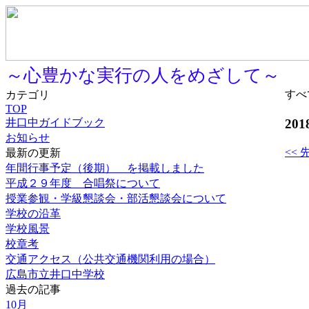
～心豊かな実行の人をめざして～
すべ
カテゴリ
TOP
20
井口中ガイドブック
お知らせ
<< 
最新の更新
年間行事予定（後期） を掲載しました
平成２９年度 合唱祭について
授業参観・学級懇談会・部活懇談会について
学校の沿革
学校風景
校章考
交通アクセス（公共交通機関利用の場合）
広島市立井口中学校
過去の記事
10月