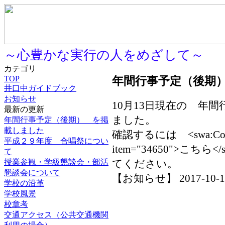
～心豊かな実行の人をめざして～
カテゴリ
TOP
年間行事予定（後期
井口中ガイドブック
お知らせ
10月13日現在の 年
最新の更新
ました。
年間行事予定（後期） を掲
載しました
確認するには <swa:Conten
平成２９年度 合唱祭につい
item="34650">こちら<
て
授業参観・学級懇談会・部活
てください。
懇談会について
【お知らせ】 2017-10-13 
学校の沿革
学校風景
校章考
交通アクセス（公共交通機関