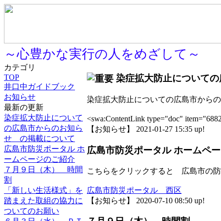
～心豊かな実行の人をめざして～
カテゴリ
染症拡大防止についての
TOP
井口中ガイドブック
お知らせ
染症拡大防止についての広島市からの
最新の更新
染症拡大防止について
<swa:ContentLink type="doc" i
の広島市からのお知ら
【お知らせ】 2021-01-27 15:35 up!
せ の掲載について
広島市防災ポータル ホ
広島市防災ポータル ホームペ
ームページのご紹介
７月９日（木） 時間
こちらをクリックすると 広島市の防
割
広島市防災ポータル 西区
「新しい生活様式」を
【お知らせ】 2020-07-10 08:50 up!
踏まえた取組の協力に
ついてのお願い