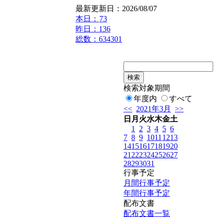
最新更新日：2026/08/07
本日：
73
昨日：136
総数：634301
検索対象期間
年度内
すべて
<<
2021年3月
>>
日
月
火
水
木
金
土
1
2
3
4
5
6
7
8
9
10
11
12
13
14
15
16
17
18
19
20
21
22
23
24
25
26
27
28
29
30
31
行事予定
月間行事予定
年間行事予定
配布文書
配布文書一覧