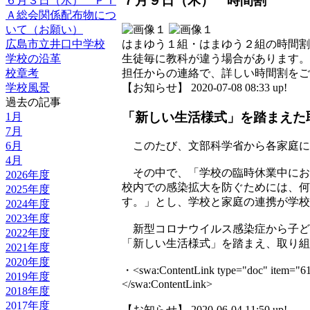
７月９日（木） 時間割
６月３日（水） ＰＴ
Ａ総会関係配布物につ
いて（お願い）
広島市立井口中学校
はまゆう１組・はまゆう２組の時間割
学校の沿革
生徒毎に教科が違う場合があります。
校章考
担任からの連絡で、詳しい時間割をご
学校風景
【お知らせ】 2020-07-08 08:33 up!
過去の記事
「新しい生活様式」を踏まえた
1月
7月
6月
このたび、文部科学省から各家庭に
4月
その中で、「学校の臨時休業中にお
2026年度
校内での感染拡大を防ぐためには、何
2025年度
す。」とし、学校と家庭の連携が学校
2024年度
2023年度
新型コロナウイルス感染症から子ど
2022年度
「新しい生活様式」を踏まえ、取り組
2021年度
2020年度
・<swa:ContentLink type=
2019年度
</swa:ContentLink>
2018年度
2017年度
【お知らせ】 2020-06-04 11:50 up!