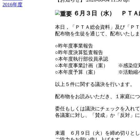
2016年度
６月３日（水） ＰＴＡ
本日，「ＰＴＡ総会資料」及び「ＰＴ
配布物を生徒を通じて、配布いたしま
○昨年度事業報告
○昨年度決算監査報告
○本年度執行部役員承認
○本年度事業計画（案） ※感染症
○本年度予算（案） ※活動縮小
以上５件に関する議決を行います。
配布物をお読みいただき、１家庭につ
委任もしくは議決にチェックを入れて
各議案に対し、「賛成」か「反対」に
来週 ６月９日（火）を締め切りとし
ご協力をお願い申し上げます。