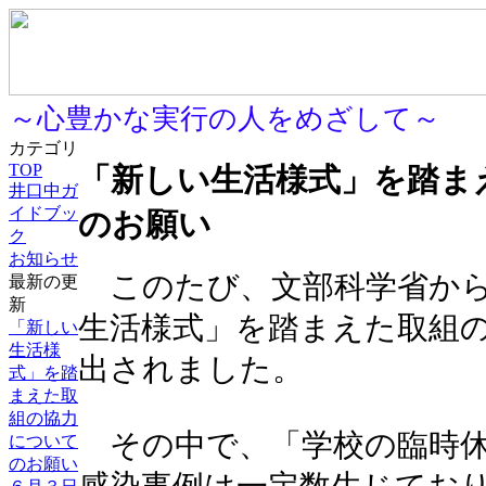
～心豊かな実行の人をめざして～
カテゴリ
TOP
「新しい生活様式」を踏ま
井口中ガ
イドブッ
のお願い
ク
お知らせ
このたび、文部科学省から
最新の更
新
生活様式」を踏まえた取組
「新しい
生活様
出されました。
式」を踏
まえた取
組の協力
その中で、「学校の臨時休
について
のお願い