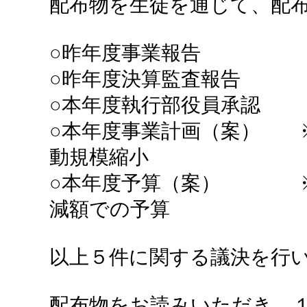
配布物を生徒を通じて、配
○昨年度事業報告
○昨年度決算監査報告
○本年度執行部役員承認
○本年度事業計画（案） 
動規模縮小
○本年度予算（案） ※
減額での予算
以上５件に関する議決を行
配布物をお読みいただき、