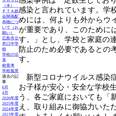
感染事例は一定数生じてお
６月３日
（水）
感染と言われています。学
ＰＴＡ総
会関係配
めには、何よりも外からウ
布物につ
いて（お
が重要であり、このために
願い）
す。」とし、学校と家庭の
広島市立
井口中学
防止のため必要であるとの
校
学校の沿
す。
革
校章考
学校風景
新型コロナウイルス感染症
過去の記
事
お子様が安心・安全な学校
6月
4月
う、各ご家庭においても「
2026年度
2025年度
え、取り組みに御協力いた
2024年度
2023年度