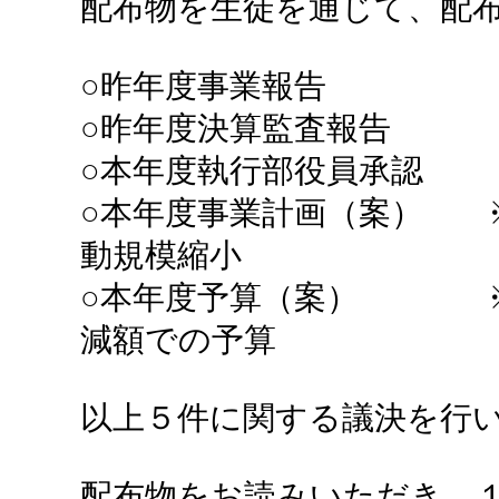
配布物を生徒を通じて、配
○昨年度事業報告
○昨年度決算監査報告
○本年度執行部役員承認
○本年度事業計画（案） 
動規模縮小
○本年度予算（案） ※
減額での予算
以上５件に関する議決を行
配布物をお読みいただき、