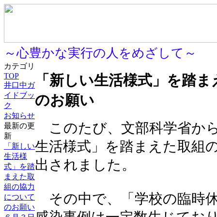
～心豊かな実行の人をめざして～
カテゴリ
TOP
「新しい生活様式」を踏ま
井口中ガ
イドブッ
のお願い
ク
お知らせ
このたび、文部科学省から
最新の更
新
生活様式」を踏まえた取組
「新しい
生活様
出されました。
式」を踏
まえた取
組の協力
その中で、「学校の臨時休
について
のお願い