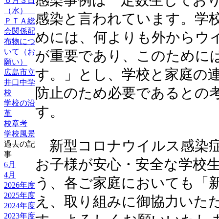
感染事例は一定数生じてお
６月３日
（水）
感染と言われています。学
ＰＴＡ総
会関係配
めには、何よりも外からウ
布物につ
いて（お
が重要であり、このために
願い）
す。」とし、学校と家庭の
広島市立
井口中学
防止のため必要であるとの
校
学校の沿
す。
革
校章考
学校風景
新型コロナウイルス感染症
過去の記
事
お子様が安心・安全な学校
6月
4月
う、各ご家庭においても「
2026年度
2025年度
え、取り組みに御協力いた
2024年度
2023年度