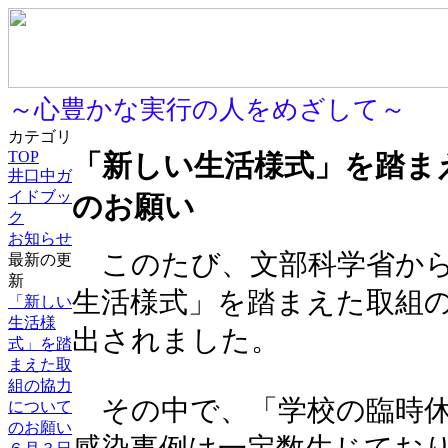
～心豊かな実行の人をめざして～
カテゴリ
TOP
「新しい生活様式」を踏ま
井口中ガ
イドブッ
のお願い
ク
お知らせ
このたび、文部科学省から
最新の更
新
生活様式」を踏まえた取組
「新しい
生活様
出されました。
式」を踏
まえた取
組の協力
その中で、「学校の臨時休
について
のお願い