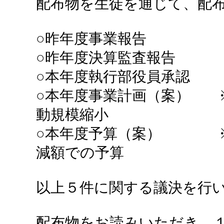
配布物を生徒を通じて、配
○昨年度事業報告
○昨年度決算監査報告
○本年度執行部役員承認
○本年度事業計画（案） 
動規模縮小
○本年度予算（案） ※
減額での予算
以上５件に関する議決を行
配布物をお読みいただき、