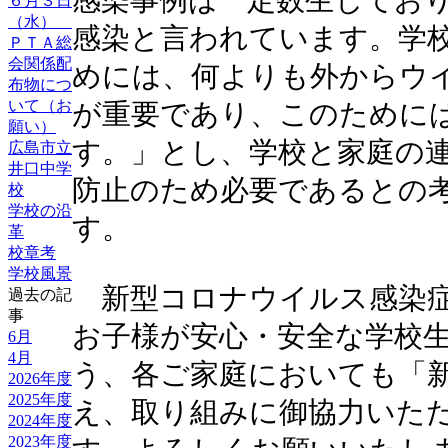
感染事例は一定数生じてお
６月３日
（水）
感染と言われています。学
ＰＴＡ総
会関係配
めには、何よりも外からウ
布物につ
いて（お
が重要であり、このために
願い）
す。」とし、学校と家庭の
広島市立
井口中学
防止のため必要であるとの
校
学校の沿
す。
革
校章考
学校風景
新型コロナウイルス感染症
過去の記
事
お子様が安心・安全な学校
6月
4月
う、各ご家庭においても「
2026年度
2025年度
え、取り組みに御協力いた
2024年度
2023年度