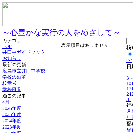
～心豊かな実行の人をめざして～
カテゴリ
表示項目はありません
TOP
検
井口中ガイドブック
お知らせ
<<
最新の更新
日
広島市立井口中学校
学校の沿革
3
校章考
10
17
学校風景
24
過去の記事
31
4月
行
2026年度
月
2025年度
年
2024年度
配
2023年度
配