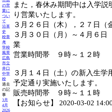
売店
また，春休み期間中は入学説
の営
業に
り営業いたします。
つい
て
３月２６日（木），２７日（
沿革
史
３月３０日（月）～４月６日
校章
考
業
学校
風景
営業時間帯 ９時～１２時
広島
市立
井口
３月１４日（土）の新入生学
中学
校
予定通り実施いたします。
過去
の記
販売時間帯 ９時～１１時
事
3月
【お知らせ】 2020-03-02 14:00
4月
2026