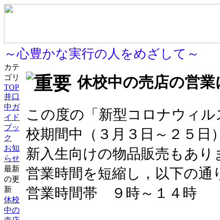
～心豊かな実行の人をめざして～
カテ
ゴリ
休校中の売店の営業
TOP
井口
中ガ
この度の「新型コロナウィル
イド
ブッ
校期間中（３月３日～２５日
ク
お知
新入生向けの物品販売もあり
らせ
最新
営業時間を短縮し，以下の通
の更
新
営業時間帯 ９時～１４時
休校
中の