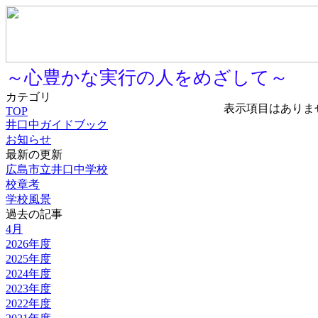
～心豊かな実行の人をめざして～
カテゴリ
表示項目はありま
TOP
井口中ガイドブック
お知らせ
最新の更新
広島市立井口中学校
校章考
学校風景
過去の記事
4月
2026年度
2025年度
2024年度
2023年度
2022年度