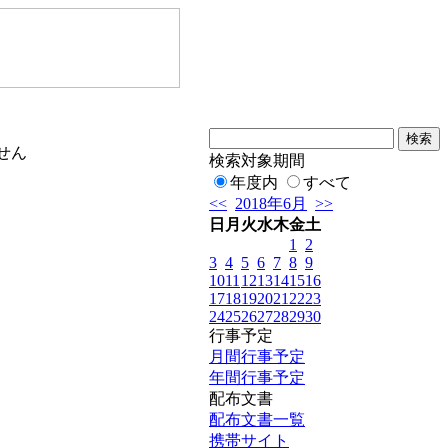
せん
検索対象期間
年度内
すべて
<<
2018年6月
>>
日
月
火
水
木
金
土
1
2
3
4
5
6
7
8
9
10
11
12
13
14
15
16
17
18
19
20
21
22
23
24
25
26
27
28
29
30
行事予定
月間行事予定
年間行事予定
配布文書
配布文書一覧
携帯サイト