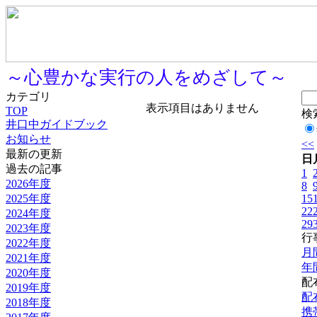
～心豊かな実行の人をめざして～
カテゴリ
表示項目はありません
TOP
検
井口中ガイドブック
お知らせ
<<
最新の更新
日
過去の記事
1
2026年度
8
2025年度
15
22
2024年度
29
2023年度
行
2022年度
月
2021年度
年
2020年度
配
2019年度
配
2018年度
携