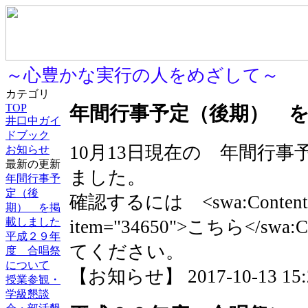
～心豊かな実行の人をめざして～
カテゴリ
TOP
年間行事予定（後期） 
井口中ガイ
ドブック
10月13日現在の 年間行
お知らせ
最新の更新
ました。
年間行事予
定（後
確認するには <swa:ContentLin
期） を掲
載しました
item="34650">こちら</sw
平成２９年
てください。
度 合唱祭
について
【お知らせ】 2017-10-13 15:2
授業参観・
学級懇談