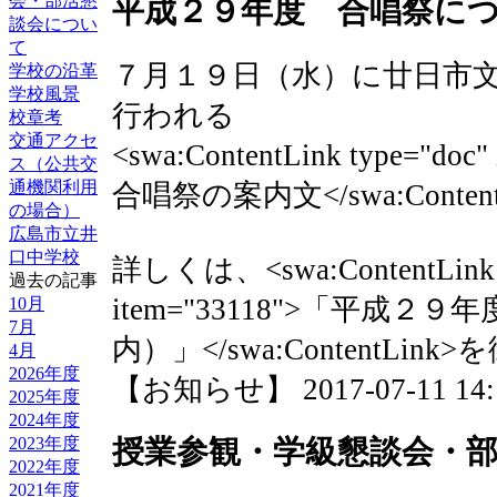
会・部活懇
平成２９年度 合唱祭に
談会につい
て
７月１９日（水）に廿日市
学校の沿革
学校風景
行われる
校章考
交通アクセ
<swa:ContentLink type="d
ス（公共交
通機関利用
合唱祭の案内文</swa:Cont
の場合）
広島市立井
口中学校
詳しくは、<swa:ContentLink t
過去の記事
item="33118">「平成
10月
7月
内）」</swa:ContentLi
4月
2026年度
【お知らせ】 2017-07-11 14:1
2025年度
2024年度
授業参観・学級懇談会・
2023年度
2022年度
2021年度