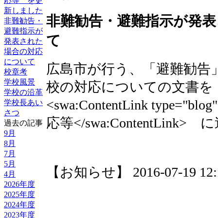
応等 を更
新しました
非難勧告・避難指示が発表
非難勧告・
避難指示が
て
発表された
場合の対応
について
広島市が行う、「避難勧告
校章考
学校風景
校の対応についての文書を
学校の沿革
<swa:ContentLink type="b
学校長あい
さつ
応等</swa:ContentLin
過去の記事
9月
8月
7月
5月
【お知らせ】 2016-07-19 12:13
4月
2026年度
2025年度
2024年度
2023年度