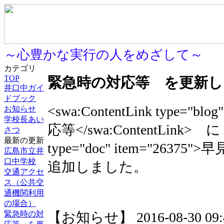
～心豊かな実行の人をめざして～
カテゴリ
TOP
緊急時の対応等 を更新し
井口中ガイ
ドブック
<swa:ContentLink type="b
お知らせ
学校長あい
応等</swa:ContentLink> に 
さつ
最新の更新
type="doc" item="26375">
広島市立井
口中学校
追加しました。
交通アクセ
ス（公共交
通機関利用
の場合）
緊急時の対
【お知らせ】 2016-08-30 09:4